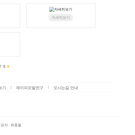
자세히보기
7
8
9
l
l
보기
제이피모발연구
오시는길 안내
 대표자 : 최종필