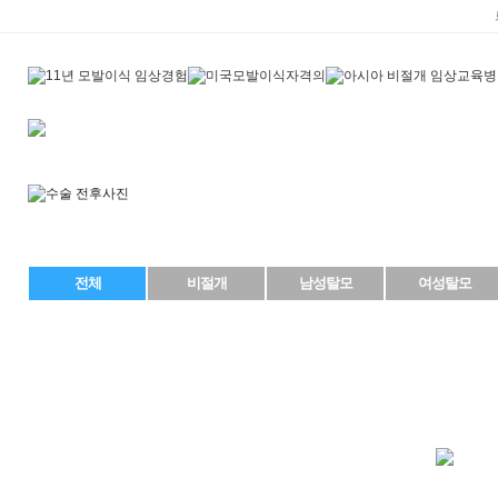
전체
비절개
남성탈모
여성탈모