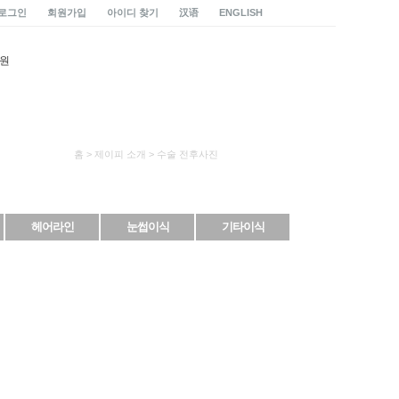
로그인
회원가입
아이디 찾기
汉语
ENGLISH
홈 > 제이피 소개 > 수술 전후사진
헤어라인
눈썹이식
기타이식