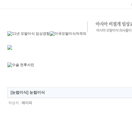
[눈썹이식] 눈썹이식
작성자 :
제이피